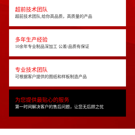
超前技术团队
超前技术团队,给你高品质，高质量的产品
多年生产经验
10余年专业制品深加工 公差/品质有保证
专业技术团队
可根据客户提供的图纸和样板制造产品
为您提供最贴心的服务
第一时间解决客户的售后问题，让您无后顾之忧