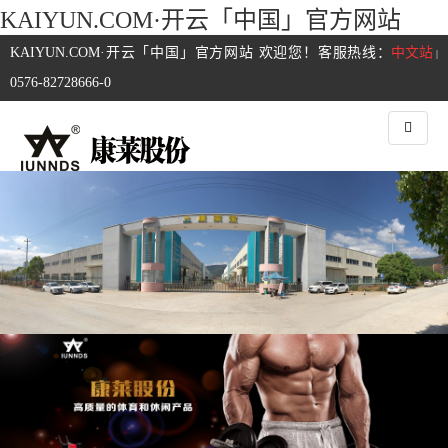
KAIYUN.COM·开云「中国」官方网站
KAIYUN.COM·开云「中国」官方网站 欢迎您！客服热线：
中文站
|
0576-82728666-0