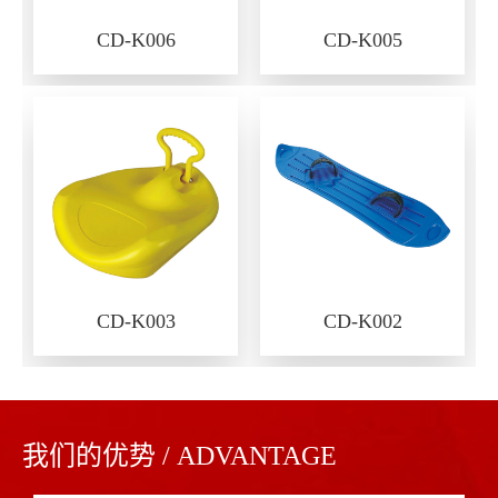
CD-K006
CD-K005
CD-K003
CD-K002
我们的优势 / ADVANTAGE