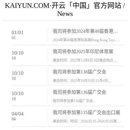
KAIYUN.COM·开云「中国」官方网站 /
News
我司将参加2024年第49届香港玩具展Hong Kong Toys & Games Fair 欢迎新···
01
/
01
01
2024年第49届香港玩具展Hong Kong Toys & Games Fair摊位号：5con-005展会时间：2024年1月8日-1月11日展会地址：香港会议展览中心...
我司将参加2025年印尼体育展
10
/
10
10
展会时间：2025年11月6日-9日展会地点 ：印尼会展中心...
我司将参加第138届广交会
10
/
10
10
展会时间：2025年10月31日-11月4日...
我司将参加第136届广交会
10
/
10
10
我司将参加第136届广交会...
我司将参加第135届广交会出口展
04
/
04
04
展会时间：时间：2024.05.01-2024.05.05展会地址：中国进出口商品交易会展馆福建康莱宝公司展位号12.1G37-38、H11-12，浙江康莱宝展位号17.1B23-24、C19-20...