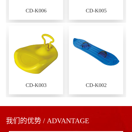
CD-K006
CD-K005
CD-K003
CD-K002
我们的优势 / ADVANTAGE