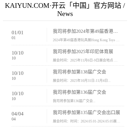
KAIYUN.COM·开云「中国」官方网站 /
News
我司将参加2024年第49届香港玩具展Hong Kong Toys & Games Fair 欢迎新···
01
/
01
01
2024年第49届香港玩具展Hong Kong Toys & Games Fair摊位号：5con-005展会时间：2024年1月8日-1月11日展会地址：香港会议展览中心...
我司将参加2025年印尼体育展
10
/
10
10
展会时间：2025年11月6日-9日展会地点 ：印尼会展中心...
我司将参加第138届广交会
10
/
10
10
展会时间：2025年10月31日-11月4日...
我司将参加第136届广交会
10
/
10
10
我司将参加第136届广交会...
我司将参加第135届广交会出口展
04
/
04
04
展会时间：时间：2024.05.01-2024.05.05展会地址：中国进出口商品交易会展馆福建康莱宝公司展位号12.1G37-38、H11-12，浙江康莱宝展位号17.1B23-24、C19-20...